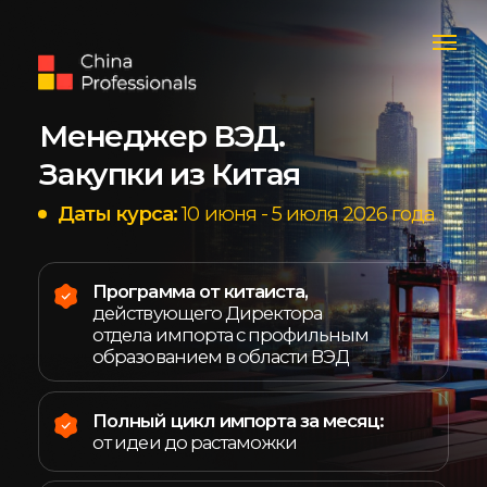
Менеджер ВЭД.
Закупки из Китая
Даты курса:
10 июня - 5 июля 2026 года
Программа от китаиста,
действующего Директора
отдела импорта с профильным
образованием в области ВЭД
Полный цикл импорта за месяц:
от идеи до растаможки
На выходе —
готовый закупочный
проект и сертификат
ПРИНЯТЬ УЧАСТИЕ