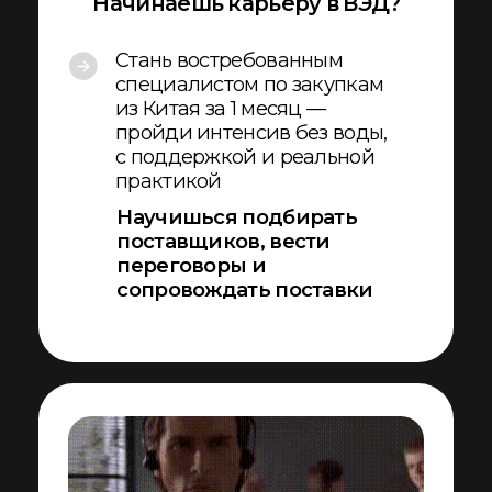
Каждое задание проверяется
экспертами — вы получаете
персональные комментарии,
рекомендации и направления
для роста
Пошаговое внедрение
инструментов
Мы не просто обучаем теории —
вы применяете полученные
знания сразу, внедряете
инструменты в свой проект и
видите результат на практике
Защита проекта
По завершению программы
вы представляете свой
рабочий проект по закупкам
из Китая, получаете
финальную обратную связь от
экспертов и рекомендации
для масштабирования