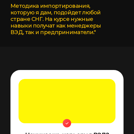
ВЫБРАТЬ ТАРИФ
Как все
происходит
Живые онлайн-лекции
2 раза в неделю с
Ольгой Новиковой
Каждую среду и субботу вы
подключаетесь к живым онлайн-
стримингам , где вместе с
экспертом разбираете ключевые
темы, задаёте вопросы и
получаете обратную связь в
режиме реального времени
Разбор домашних
заданий