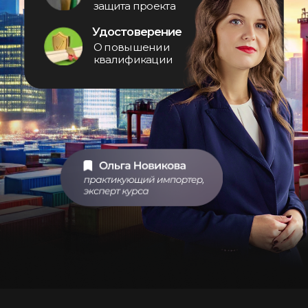
Ключевые этапы
импорта
Работа
с поставщиком
— Научимся искать и проверять
поставщиков из Китая, чтобы не
нарваться на посредников или
ненадежные фабрики и
исключить мошеннические
схемы