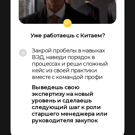
Детальная
программа
ЗАНЯТИЕ 1
День недели: среда
Основы торгового бизнеса.
Выбор товара
1 обучающая лекция
6 инструментов
Вы научитесь анализировать
конъюнктуру рынка закупок,
обосновывать решения об импорте
различных товарных категорий,