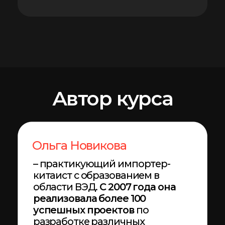
ВЭД, так и предприниматели."
Начинаешь карьеру в ВЭД?
Стань востребованным
специалистом по закупкам
из Китая за 1 месяц —
пройди интенсив без воды,
с поддержкой и реальной
практикой
Научишься подбирать
поставщиков, вести
переговоры и
сопровождать поставки