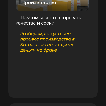
Автор курса
Ольга Новикова
– практикующий импортер-
китаист с образованием в
области ВЭД.
С 2007 года она
реализовала более 100
успешных проектов
по
разработке различных
товарных категорий в КНР и их
выводу на рынки России и
Европы
Автор книги «Сделай это
в Китае! Руководство по
производству вашего
товара в КНР от идеи до
партии на складе»,
сегодня Ольга
руководит отделом ВЭД
в компании с
собственным брендом