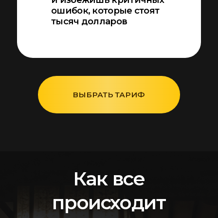
создадите минимальную базу
поставщиков, достаточную для
проведения тендера
ЗАНЯТИЕ 3
День недели: среда
Скрининг поставщика.
Защита от мошенничества
1 обучающая лекция
9 инструментов
Вы разберете основные виды
мошенничества, научитесь
защищаться от него, проверите
найденных поставщиков на
надежность