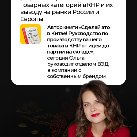
Уже работаешь с Китаем?
Закрой пробелы в навыках
ВЭД, наведи порядок в
процессах и реши сложный
кейс из своей практики
вместе с командой профи
Выведешь свою
экспертизу на новый
уровень и сделаешь
следующий шаг к роли
старшего менеджера или
руководителя закупок