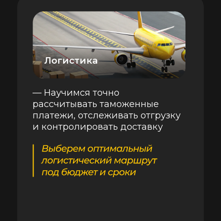
" Китай – не только партнер №1 России по
товарообороту, это древнейшая торговая
цивилизация. Работа в сфере закупок в
Китае позволяет соприкоснуться с деловой
культурой страны, история которой
насчитывает несколько тысячелетий. Это
возможность общаться с владельцами
китайских фабрик и быть полезным своей
компании, помогая постоянно улучшать
соотношение цены и качества.
В своём курсе я расскажу, как устроен
ВЭД, и постараюсь привить любовь к
товару, к аккуратной и методичной
работе по его сопровождению от
задумки до полки магазина.
Методика импортирования,
которую я дам, подойдет любой
стране СНГ. На курсе нужные
навыки получат как менеджеры