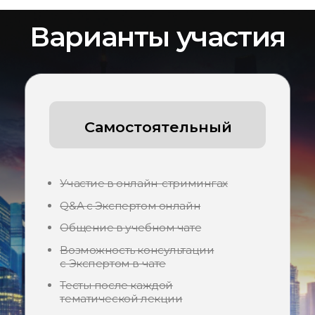
стратегию поиска работы
Помимо этого:
Внесение резюме в
кадровый резерв
агентства
Подбор 2 вакансий
под запрос на
протяжении 2
месяцев
Интро в компании-
работодатели при
наличии текущего
спроса