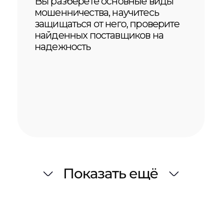
Даже при наличии необходимых
компетенций найти достойную
вакансию и пройти все этапы
отбора зачастую непросто.
Поэтому мы разработали систему
поддержки в трудоустройстве от
Руководителя кадрового
агентства China Professionals
30 000 ₽
11 500 ₽
2 индивидуальные
карьерные консультации
от рекрутера-китаиста
длительностью 50 минут
ДО и ПОСЛЕ,
включают в себя:
Разбор резюме
Тренинг собеседования
Оценка потенциала на
рынке труда
Обзор отраслей и
работодателей
Прорабокту тактики и