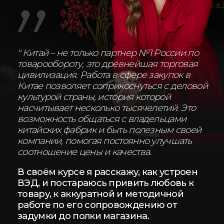
Владелец бизнеса или закупщик-
фрилансер?
Оптимизируй свой бизнес
на закупках из Китая—
самостоятельно или через
команду
Получишь пошаговую
систему белого импорта
и избежишь критичных
ошибок, которые стоят
тысяч долларов