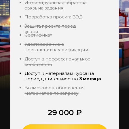
Документ об
образовании
и Сертификат
Мы обучаем по
образовательной лицензии
и выдаем документы
установленного образца
Вы получите удостоверение о
повышении квалификации при
выборе тарифа “С проработкой
проекта”.
Работодатели чаще
выбирают специалистов, которые
могут подтвердить свои навыки
документом об образовании