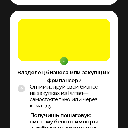
ориентироваться на рынке труда в
области ВЭД, выберете товарную
категорию и научитесь проводить
детальную проработку своего
закупочного проекта
ЗАНЯТИЕ 2
День недели: суббота
Поиск поставщика
1 обучающая лекция
12 инструментов
Вы разберете разные типы
китайских поставщиков, плюсы
и минусы работы с каждым,
потренируете различные
способы поиска фабрик,
наметите план участия в
отраслевых выставках на год и