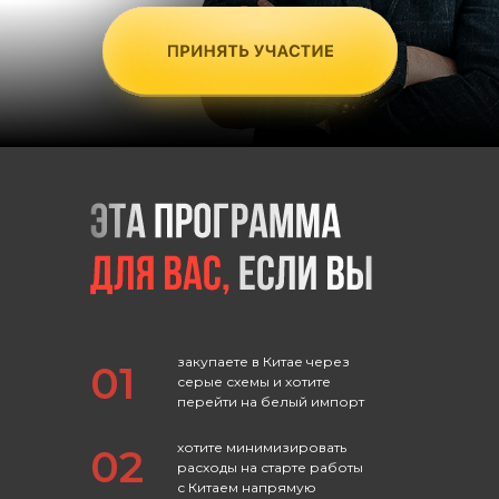
закупаете в Китае через
01
серые схемы и хотите
перейти на белый импорт
хотите минимизировать
02
расходы на старте работы
с Китаем напрямую