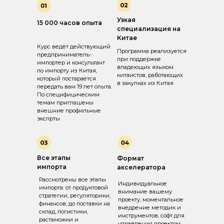
Узкая
15 000 часов опыта
специализация на
Китае
Курс ведёт действующий
Программа реализуется
предприниматель-
при поддержке
импортер и консультант
владеющих языком
по импорту из Китая,
китаистов, работающих
который постарается
в закупках из Китая
передать вам 19 лет опыта.
По специфицическим
темам приглашены
внешние профильные
Программа
экспрты
акселератора "Д
импортера"
Все этапы
Формат
импорта
акселератора
Рассмотрены все этапы
Индивидуальное
импорта: от продуктовой
внимание вашему
стратегии, регуляторики,
проекту, моментальное
финансов, до поставки на
внедрение методик и
склад, логистики,
инструментов, софт для
растаможки и
управления проектом