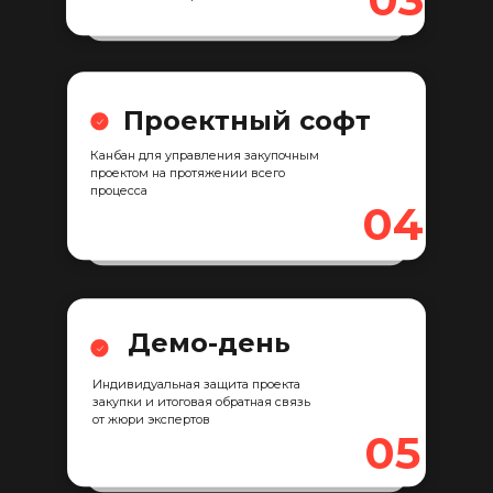
Проектный софт
Чем курс отличается
Канбан для управления закупочным
проектом на протяжении всего
от других
процесса
04
Демо-день
Чем курс отличается
Индивидуальная защита проекта
закупки и итоговая обратная связь
от других
от жюри экспертов
05