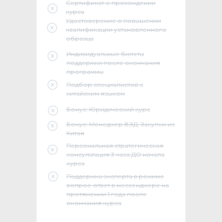
Сертификат о прохождении
курса
Удостоверение о повышении
квалификации установленного
образца
Индивидуальные билеты
поддержки после окончания
программы
Подбор специалистов с
китайским языком
Бонус: Юридический курс
Бонус: Менеджер ВЭД. Закупки из
Китая
Персональная стратегическая
консультация 3 часа ДО начала
курса
Поддержка эксперта в режиме
вопрос-ответ в мессенджере на
протяжении 1 года после
окончания курса