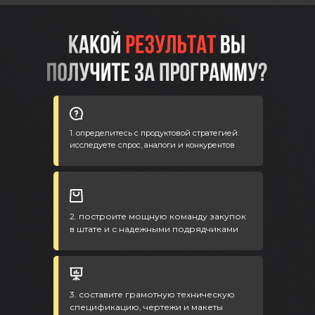
1. определитесь с продуктовой стратегией:
исследуете спрос, аналоги и конкурентов
2. построите мощную команду закупок
в штате и с надежными подрядчиками
3. составите грамотную техническую
спецификацию, чертежи и макеты