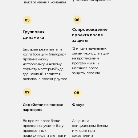
выстраивания команды
Сопровождение
Групповая
проекта после
динамика
защиты
12 индивидуальных
Быстрые результаты и
онлайн-консультаций
коллаборации благодаря
на протяжении
продуманному
программы и 12
нетворкингу и новому
месяцев после
формату мастермайнда,
защиты проекта
где каждый является
вкладом в проект другого
Содействие в поиске
Фокус
партнеров
Во время проработки
Акцент на
проекта получаете базу
официальном белом
проверенных
импорте при
подрядчиков и агентов и
сохранении