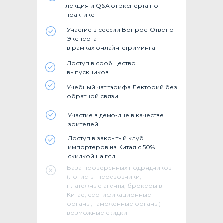
лекция и Q&A от эксперта по
практике
Участие в сессии Вопрос-Ответ от
Эксперта
в рамках онлайн-стриминга
Доступ в сообщество
выпускников
Учебный чат тарифа Лекторий без
обратной связи
Участие в демо-дне в качестве
зрителей
Доступ в закрытый клуб
импортеров из Китая с 50%
скидкой на год
База проверенных подрядчиков
(логисты-перевозчики,
платежные агенты, брокеры в
Китае, сертификационные
органы, таможенные органы) +
возможные скидки