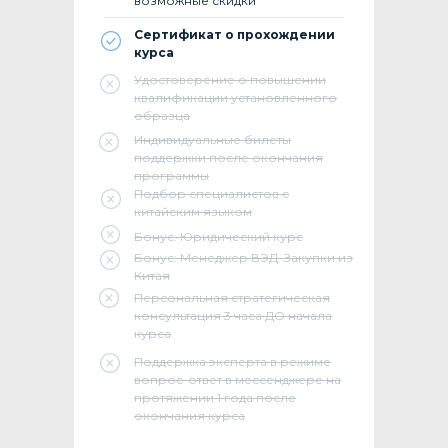
возможные скидки
Сертификат о прохождении
курса
Удостоверение о повышении
квалификации установленного
образца
Индивидуальные билеты
поддержки после окончания
программы
Подбор специалистов с
китайским языком
Бонус: Юридический курс
Бонус: Менеджер ВЭД. Закупки из
Китая
Персональная стратегическая
консультация 3 часа ДО начала
курса
Поддержка эксперта в режиме
вопрос-ответ в мессенджере на
протяжении 1 года после
окончания курса