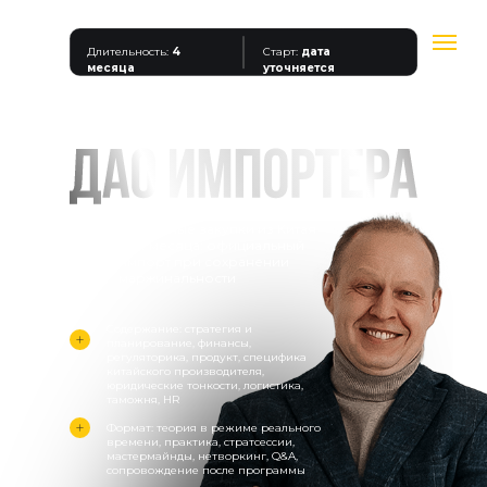
Длительность:
4
Старт:
дата
месяца
уточняется
Акселератор импорта для малого и
среднего действующего бизнеса
Системные закупки из Китая
за 4 месяца: официальный
импорт при сохранении
маржинальности
Содержание: стратегия и
планирование, финансы,
регуляторика, продукт, специфика
китайского производителя,
юридические тонкости, логистика,
таможня, HR
Формат: теория в режиме реального
времени, практика, стратсессии,
мастермайнды, нетворкинг, Q&A,
сопровождение после программы