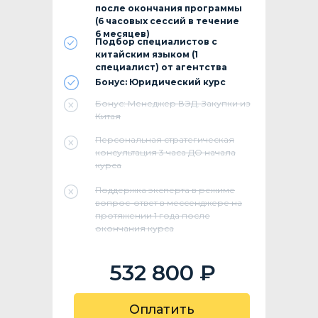
после окончания программы
(6 часовых сессий в течение
6 месяцев)
Подбор специалистов с
китайским языком (1
специалист) от агентства
Бонус: Юридический курс
Бонус: Менеджер ВЭД. Закупки из
Китая
Персональная стратегическая
консультация 3 часа ДО начала
курса
Поддержка эксперта в режиме
вопрос-ответ в мессенджере на
протяжении 1 года после
окончания курса
532 800 ₽
Оплатить