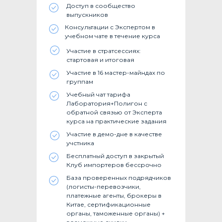
Доступ в сообщество
выпускников
Консультации с Экспертом в
учебном чате в течение курса
Участие в стратсессиях:
стартовая и итоговая
Участие в 16 мастер-майндах по
группам
Учебный чат тарифа
Лаборатория+Полигон с
обратной связью от Эксперта
курса на практические задания
Участие в демо-дне в качестве
учстника
Бесплатный доступ в закрытый
Клуб импортеров бессрочно
База проверенных подрядчиков
(логисты-перевозчики,
платежные агенты, брокеры в
Китае, сертификационные
органы, таможенные органы) +