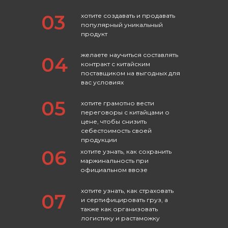
03
хотите создавать и продавать
популярный уникальный
продукт
желаете научиться составлять
04
контракт с китайским
поставщиком на выгодных для
вас условиях
05
хотите грамотно вести
переговоры с китайцами о
Какой результат Вы
цене, чтобы снизить
себестоимость своей
получите за программу?
продукции
06
хотите узнать, как сохранить
маржинальность при
официальном ввозе
хотите узнать, как страховать
07
и сертифицировать груз, а
также как организовать
логистику и растаможку