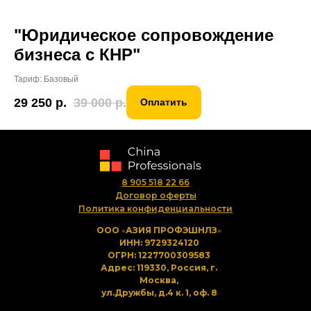
"Юридическое сопровождение
бизнеса с КНР"
Тариф: Базовый
29 250
р.
39 000
р.
Оплатить
8 905 518 22 66
Договор оферты
Политика конфиденциальности
ООО
«
АЗИЯ ПРОФЭШНЛЗ
»
ИНН: 9729324120
ОГРН: 1227700309583
Адрес: 119330, Россия, г.
Москва,
ул.Дружбы, д.4 к. 1, оф. 8