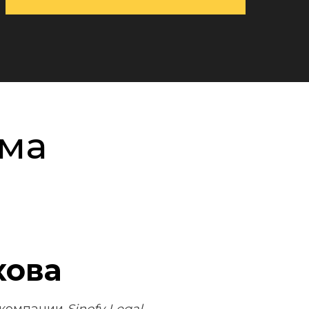
ума
хова