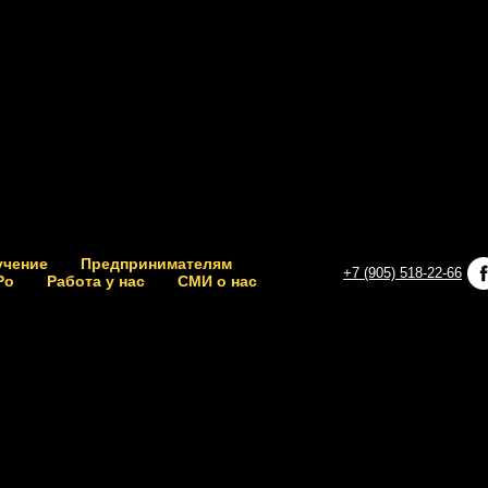
учение
Предпринимателям
+7 (905) 518-22-66
Po
Работа у нас
СМИ о нас