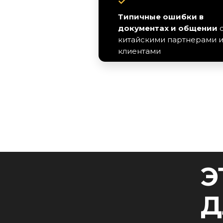
Типичные ошибки в
документах и общении
китайскими партнерами 
клиентами
Э
Д