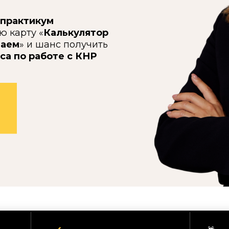
 практикум
ю карту «
Калькулятор
таем
» и шанс получить
са по работе с КНР
Кадровое агентство
Учебный центр
тенсив для вас, есл