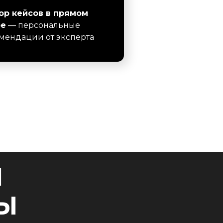
ор кейсов в прямом
ре
— персональные
мендации от эксперта
М
ВЫ