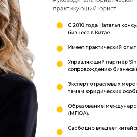
Руководитель юридической
практикующий юрист
С 2010 года Наталья конс
бизнеса в Китае.
Имеет практический опыт
Управляющий партнёр Sin
сопровождению бизнеса в
Регистрируйтесь на 2
Эксперт отраслевых меро
дневный интенсив п
темам юридических особе
импорту из Китая
Образование: международ
(МГЮА).
Свободно владеет китайс