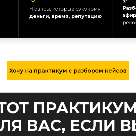
🎁
Разб
Нюансы, которые сэкономят
эфи
деньги, время, репутацию
с
реко
и
Хочу на практикум с разбором кейсов
ТОТ ПРАКТИКУ
ЛЯ ВАС, ЕСЛИ 