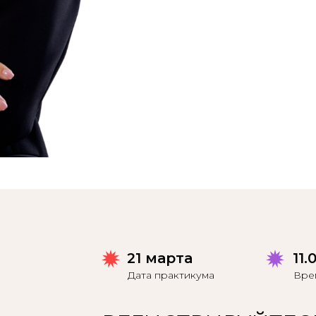
21 марта
11.
Дата практикума
Вре