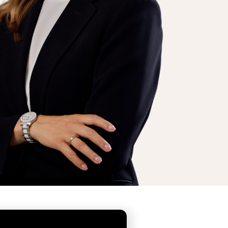
8 905-518-22-66
и вы