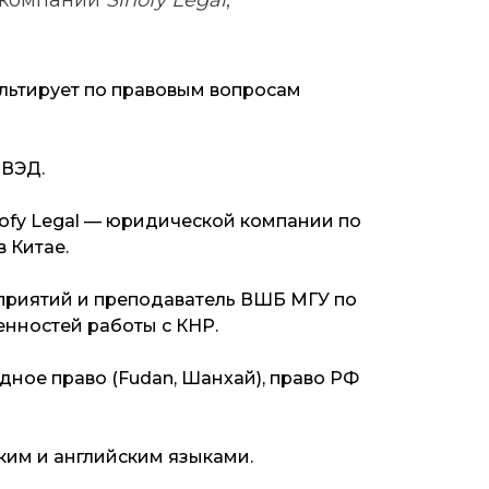
 компании
Sinofy Legal
,
ультирует по правовым вопросам
 ВЭД.
ofy Legal — юридической компании по
 Китае.
-х
приятий и преподаватель ВШБ МГУ по
о
нностей работы с КНР.
ное право (Fudan, Шанхай), право РФ
ким и английским языками.